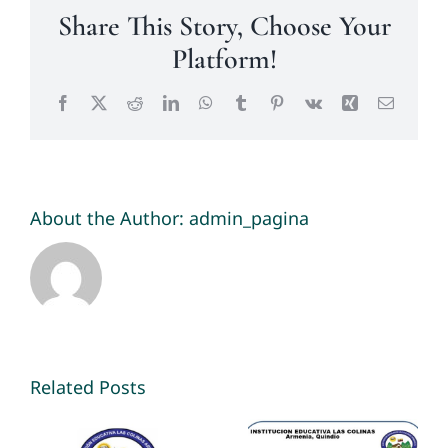
Share This Story, Choose Your
Platform!
Facebook
X
Reddit
LinkedIn
WhatsApp
Tumblr
Pinterest
Vk
Xing
Email
About the Author:
admin_pagina
Related Posts